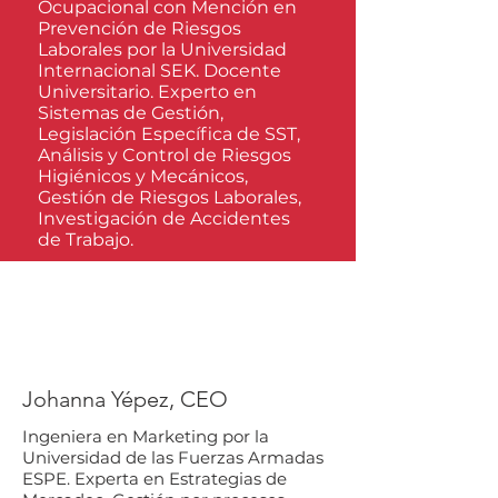
Ocupacional con Mención en
Prevención de Riesgos
Laborales por la Universidad
Internacional SEK. Docente
Universitario. Experto en
Sistemas de Gestión,
Legislación Específica de SST,
Análisis y Control de Riesgos
Higiénicos y Mecánicos,
Gestión de Riesgos Laborales,
Investigación de Accidentes
de Trabajo.
Johanna Yépez, CEO
Ingeniera en Marketing por la
Universidad de las Fuerzas Armadas
ESPE. Experta en Estrategias de