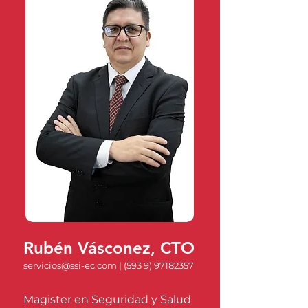
Rubén Vásconez, CTO
servicios@ssi-ec.com
|
(593 9) 9718235
7
Magister en Seguridad y Salud