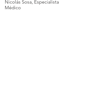
Nicolás Sosa, Especialista
Médico
Magister en Seguridad y Salud
Ocupacional con Mención
en Prevención de Riesgos Laborales
por la Universidad Internacional SEK.
Médico Cirujano por la Universidad
Central del Ecuador. Experto en
Medicina Ocupacional, Análisis y
Control de Riesgos Higiénicos y
Ergonómicos, Investigación de
Enfermedades Profesionales